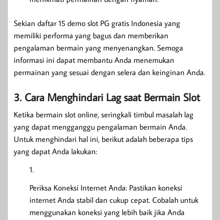
Sekian daftar 15 demo slot PG gratis Indonesia yang
memiliki performa yang bagus dan memberikan
pengalaman bermain yang menyenangkan. Semoga
informasi ini dapat membantu Anda menemukan
permainan yang sesuai dengan selera dan keinginan Anda.
3. Cara Menghindari Lag saat Bermain Slot
Ketika bermain slot online, seringkali timbul masalah lag
yang dapat mengganggu pengalaman bermain Anda.
Untuk menghindari hal ini, berikut adalah beberapa tips
yang dapat Anda lakukan:
Periksa Koneksi Internet Anda: Pastikan koneksi
internet Anda stabil dan cukup cepat. Cobalah untuk
menggunakan koneksi yang lebih baik jika Anda