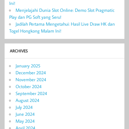
Ini!
Menjelajahi Dunia Slot Online: Demo Slot Pragmatic
Play dan PG Soft yang Seru!
Jadilah Pertama Mengetahui: Hasil Live Draw HK dan
Togel Hongkong Malam Ini!
ARCHIVES
January 2025
December 2024
November 2024
October 2024
September 2024
August 2024
July 2024
June 2024
May 2024
April 2024