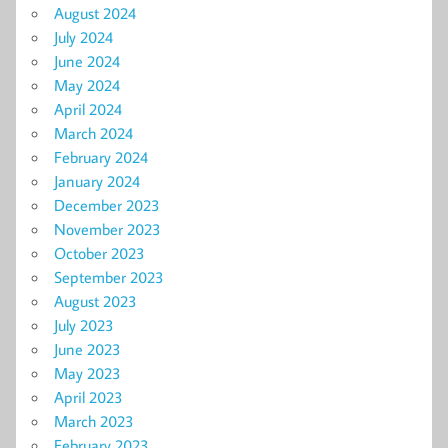
August 2024
July 2024
June 2024
May 2024
April 2024
March 2024
February 2024
January 2024
December 2023
November 2023
October 2023
September 2023
August 2023
July 2023
June 2023
May 2023
April 2023
March 2023
February 2023