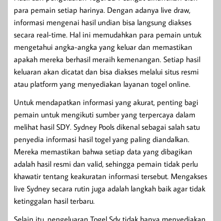
para pemain setiap harinya. Dengan adanya live draw,
informasi mengenai hasil undian bisa langsung diakses
secara real-time. Hal ini memudahkan para pemain untuk
mengetahui angka-angka yang keluar dan memastikan
apakah mereka berhasil meraih kemenangan. Setiap hasil
keluaran akan dicatat dan bisa diakses melalui situs resmi
atau platform yang menyediakan layanan togel online.
Untuk mendapatkan informasi yang akurat, penting bagi
pemain untuk mengikuti sumber yang terpercaya dalam
melihat hasil SDY. Sydney Pools dikenal sebagai salah satu
penyedia informasi hasil togel yang paling diandalkan.
Mereka memastikan bahwa setiap data yang dibagikan
adalah hasil resmi dan valid, sehingga pemain tidak perlu
khawatir tentang keakuratan informasi tersebut. Mengakses
live Sydney secara rutin juga adalah langkah baik agar tidak
ketinggalan hasil terbaru.
Selain itu, pengeluaran Togel Sdy tidak hanya menyediakan