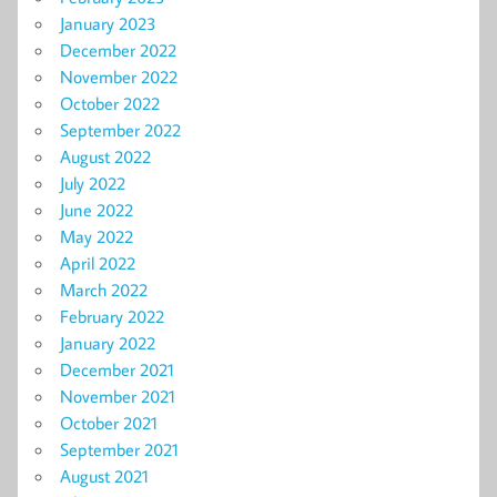
January 2023
December 2022
November 2022
October 2022
September 2022
August 2022
July 2022
June 2022
May 2022
April 2022
March 2022
February 2022
January 2022
December 2021
November 2021
October 2021
September 2021
August 2021