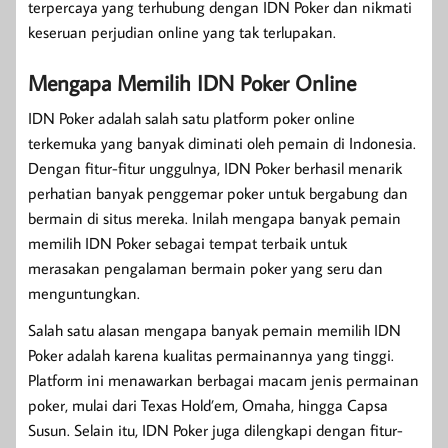
terpercaya yang terhubung dengan IDN Poker dan nikmati
keseruan perjudian online yang tak terlupakan.
Mengapa Memilih IDN Poker Online
IDN Poker adalah salah satu platform poker online
terkemuka yang banyak diminati oleh pemain di Indonesia.
Dengan fitur-fitur unggulnya, IDN Poker berhasil menarik
perhatian banyak penggemar poker untuk bergabung dan
bermain di situs mereka. Inilah mengapa banyak pemain
memilih IDN Poker sebagai tempat terbaik untuk
merasakan pengalaman bermain poker yang seru dan
menguntungkan.
Salah satu alasan mengapa banyak pemain memilih IDN
Poker adalah karena kualitas permainannya yang tinggi.
Platform ini menawarkan berbagai macam jenis permainan
poker, mulai dari Texas Hold’em, Omaha, hingga Capsa
Susun. Selain itu, IDN Poker juga dilengkapi dengan fitur-