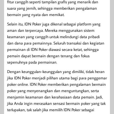
fitur canggih seperti tampilan grafis yang menarik dan
suara yang jernih, sehingga memberikan pengalaman
bermain yang nyata dan memikat.
Selain itu, IDN Poker juga dikenal sebagai platform yang
aman dan terpercaya. Mereka menggunakan sistem
keamanan yang canggih untuk melindungi data pribadi
dan dana para pemainnya. Seluruh transaksi dan kegiatan
permainan di IDN Poker diawasi secara ketat, sehingga
pemain dapat bermain dengan tenang dan fokus
sepenuhnya pada permainan.
Dengan keunggulan-keunggulan yang dimiliki, tidak heran
jika IDN Poker menjadi pilihan utama bagi para penggemar
poker online. IDN Poker memberikan pengalaman bermain
poker yang menyenangkan dan menguntungkan, serta
menjamin keamanan dan kerahasiaan data pemain. Jadi,
jika Anda ingin merasakan sensasi bermain poker yang tak
terlupakan, tak salah jika memilih IDN Poker sebagai