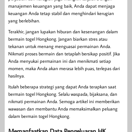
manajemen keuangan yang baik, Anda dapat menjaga
keuangan Anda tetap stabil dan menghindari kerugian
yang berlebihan.
Terakhir, jangan lupakan hiburan dan kesenangan dalam
bermain togel Hongkong. Jangan biarkan stres atau
tekanan untuk menang menguasai permainan Anda.
Nikmati proses bermain dan tetaplah bersikap positif. Jika
Anda menyukai permainan ini dan menikmati setiap
momen, maka Anda akan merasa lebih puas, terlepas dari
hasilnya.
Itulah beberapa strategi yang dapat Anda terapkan saat
bermain togel Hongkong. Selalu waspada, bijaksana, dan
nikmati permainan Anda. Semoga artikel ini memberikan
wawasan dan membantu Anda memaksimalkan peluang
dalam bermain togel Hongkong.
Memanfaatkan Data Pengeluaran HK