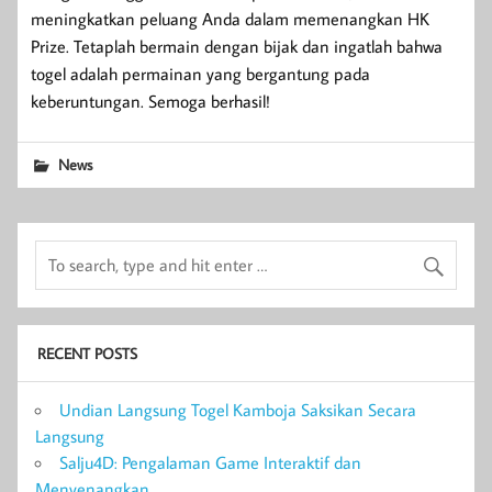
meningkatkan peluang Anda dalam memenangkan HK
Prize. Tetaplah bermain dengan bijak dan ingatlah bahwa
togel adalah permainan yang bergantung pada
keberuntungan. Semoga berhasil!
News
RECENT POSTS
Undian Langsung Togel Kamboja Saksikan Secara
Langsung
Salju4D: Pengalaman Game Interaktif dan
Menyenangkan