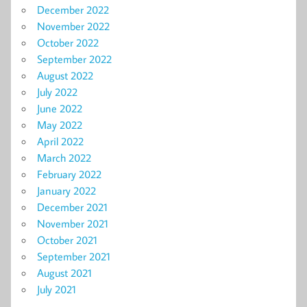
December 2022
November 2022
October 2022
September 2022
August 2022
July 2022
June 2022
May 2022
April 2022
March 2022
February 2022
January 2022
December 2021
November 2021
October 2021
September 2021
August 2021
July 2021