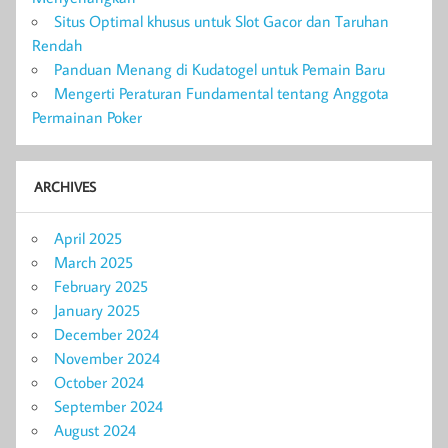
Situs Optimal khusus untuk Slot Gacor dan Taruhan
Rendah
Panduan Menang di Kudatogel untuk Pemain Baru
Mengerti Peraturan Fundamental tentang Anggota
Permainan Poker
ARCHIVES
April 2025
March 2025
February 2025
January 2025
December 2024
November 2024
October 2024
September 2024
August 2024